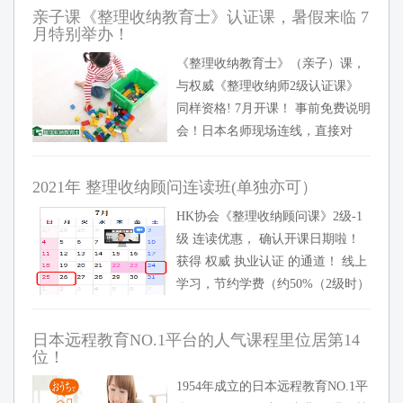
家熟悉的著名企业“MUJI，Brother
亲子课《整理收纳教育士》认证课，暑假来临 7
打印机（世界知...
月特别举办！
《整理收纳教育士》（亲子）课，
与权威《整理收纳师2级认证课》
同样资格! 7月开课！ 事前免费说明
会！日本名师现场连线，直接对
话！ 【Topics 说明会内容简介】
◎HK协会与人气的认证讲座介绍
2021年 整理收纳顾问连读班(单独亦可）
（整理收纳顾问2级...
HK协会《整理收纳顾问课》2级-1
级 连读优惠， 确认开课日期啦！
获得 权威 执业认证 的通道！ 线上
学习，节约学费（约50%（2级时）
＋数千元（1级时）），节约交通
费，节约酒店住宿费！ 学到真本
日本远程教育NO.1平台的人气课程里位居第14
事，提...
位！
1954年成立的日本远程教育NO.1平