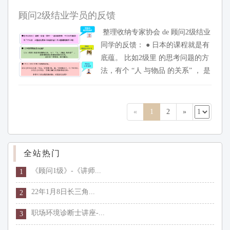
明，接近四成网民表示，他们进行
顾问2级结业学员的反馈
消费升级的主要原因是为了提升生
整理收纳专家协会 de 顾问2级结业
活品质。 品质生活=消费升级？ 相
同学的反馈： ● 日本的课程就是有
信许多看过《小时代》的人都知
底蕴。 比如2级里 的思考问题的方
道，其描述的...
法，有个 “人 与物品 的关系” ， 是
整理收纳行业独特的思考方式，我
们第一次听说，很有触动。 ...
«
1
2
»
全站热门
《顾问1级》-《讲师...
1
22年1月8日长三角...
2
职场环境诊断士讲座-...
3