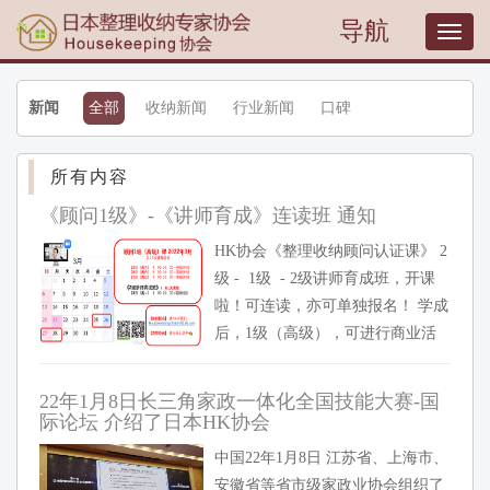
导航
T
o
g
g
新闻
全部
收纳新闻
行业新闻
口碑
l
e
n
所有内容
a
v
《顾问1级》-《讲师育成》连读班 通知
i
HK协会《整理收纳顾问认证课》 2
g
a
级 - 1级 - 2级讲师育成班，开课
t
啦！可连读，亦可单独报名！ 学成
i
后，1级（高级），可进行商业活
o
动，入户实操，开实践培训课，设
n
计规划商品、产品、不...
22年1月8日长三角家政一体化全国技能大赛-国
际论坛 介绍了日本HK协会
中国22年1月8日 江苏省、上海市、
安徽省等省市级家政业协会组织了