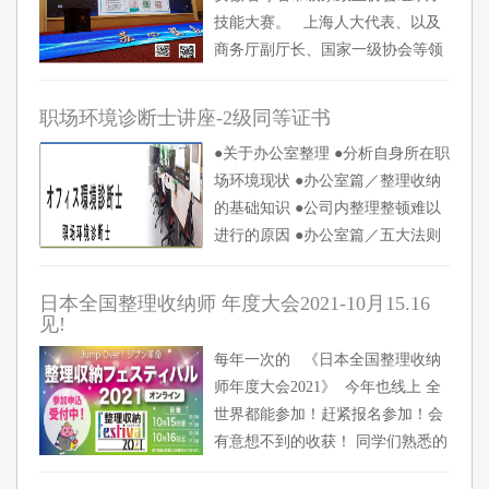
技能大赛。 上海人大代表、以及
商务厅副厅长、国家一级协会等领
导干部出席。大会并举办了整理收
纳行业的国际论坛。 国际论坛
职场环境诊断士讲座-2级同等证书
上，日本整理收纳专家协会
●关于办公室整理 ●分析自身所在职
（Housekeeping协会...
场环境现状 ●办公室篇／整理收纳
的基础知识 ●公司内整理整顿难以
进行的原因 ●办公室篇／五大法则
和维持管理 ●总结 ...
日本全国整理收纳师 年度大会2021-10月15.16
见!
每年一次的 《日本全国整理收纳
师年度大会2021》 今年也线上 全
世界都能参加！赶紧报名参加！会
有意想不到的收获！ 同学们熟悉的
身影，教过你的老师，在现场！ 大