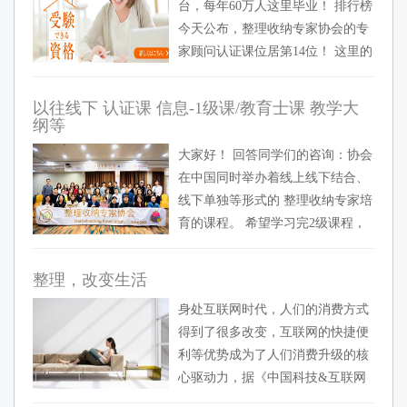
台，每年60万人这里毕业！ 排行榜
今天公布，整理收纳专家协会的专
家顾问认证课位居第14位！ 这里的
远程教育，包括线上or线下结合的
远程学习。其中10年以上人气不断
以往线下 认证课 信息-1级课/教育士课 教学大
上升的讲座有130个讲座。HK协会
纲等
的整理收纳顾问2级课 排名第14
大家好！ 回答同学们的咨询：协会
位！ ...
在中国同时举办着线上线下结合、
线下单独等形式的 整理收纳专家培
育的课程。 希望学习完2级课程，
还想深造or巩固or触类旁通的同学
们，可直接联系下面各个课程的协
整理，改变生活
办单位咨询。or小助手 协会在日本
身处互联网时代，人们的消费方式
提供的资格认证： ...
得到了很多改变，互联网的快捷便
利等优势成为了人们消费升级的核
心驱动力，据《中国科技&互联网
创新趋势白皮书（2017）》研究表