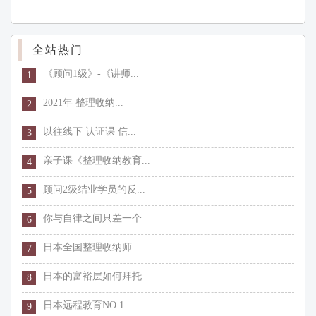
全站热门
《顾问1级》-《讲师...
1
2021年 整理收纳...
2
以往线下 认证课 信...
3
亲子课《整理收纳教育...
4
顾问2级结业学员的反...
5
你与自律之间只差一个...
6
日本全国整理收纳师 ...
7
日本的富裕层如何拜托...
8
日本远程教育NO.1...
9