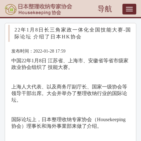
导航
T
o
g
g
22年1月8日长三角家政一体化全国技能大赛-国
l
际论坛 介绍了日本HK协会
e
n
发布时间：2022-01-28 17:59
a
v
中国22年1月8日 江苏省、上海市、安徽省等省市级家
i
政业协会组织了 技能大赛。
g
a
t
上海人大代表、以及商务厅副厅长、国家一级协会等
i
领导干部出席。大会并举办了整理收纳行业的国际论
o
坛。
n
国际论坛上，日本整理收纳专家协会（Housekeeping
协会）理事长和海外事業部来做了介绍。