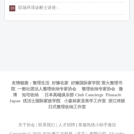
职场环境诊断士讲座-...
10
友情链接：
整理生活
好慷在家
好慷国际家学院
萤火整理书
院
一般社团法人整理收纳专家协会
整理收纳专家协会
微
博
知宅收纳
日本高端俱乐部 Club Concierge
Pinnacle
Japan
优洁士国际家政学院
小森林家居美学工作室
浙江绮丽
日式整理收纳工作室
关于协会
|
联系我们
|
人才招聘
|
客服热线小助手微信
Copyright © 2019-2020 唯汇达科技（北京）有限公司 All rights