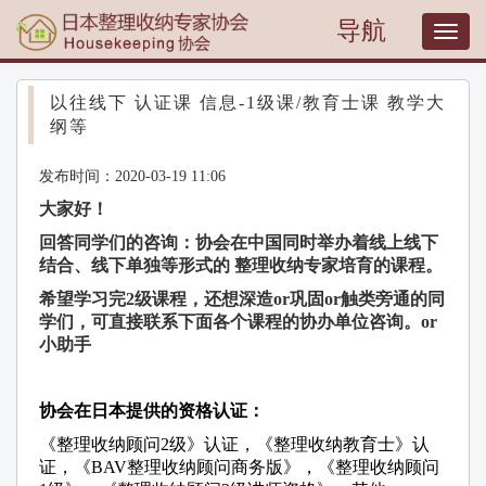
导航
T
o
g
g
以往线下 认证课 信息-1级课/教育士课 教学大
l
纲等
e
n
发布时间：2020-03-19 11:06
a
v
大家好！
i
回答同学们的咨询：协会在中国同时举办着线上线下
g
结合、线下单独等形式的 整理收纳专家培育的课程。
a
t
希望学习完2级课程，还想深造or巩固or触类旁通的同
i
学们，可直接联系下面各个课程的协办单位咨询。or
o
小助手
n
协会在日本提供的资格认证：
《整理收纳顾问2级》认证，《整理收纳教育士》认
证，《BAV整理收纳顾问商务版》，《整理收纳顾问