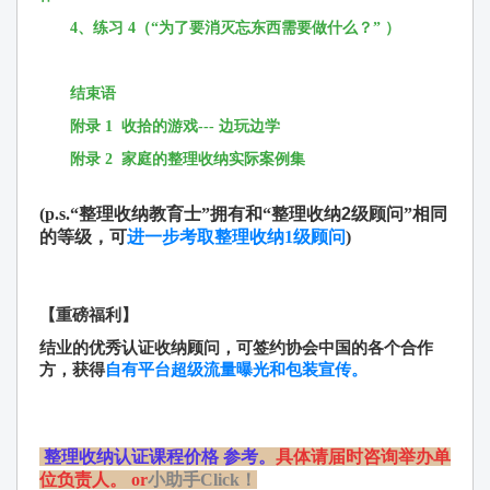
4、练习 4（“为了要消灭忘东西需要做什么？” ）
结束语
附录 1 收拾的游戏--- 边玩边学
附录 2 家庭的整理收纳实际案例集
(p.s.“
整理收纳教育士
”拥有和“
整理收纳2级顾问
”相同
的等级，可
进一步考取整理收纳1级顾问
)
【重磅福利】
结业的优秀认证收纳顾问，可签约协会中国的各个合作
方，获得
自有平台超级流量曝光
和
包装宣传
。
整理收
纳认证课
程价格 参考。
具体请届时咨询举办单
位负责人。
or
小助手Click！