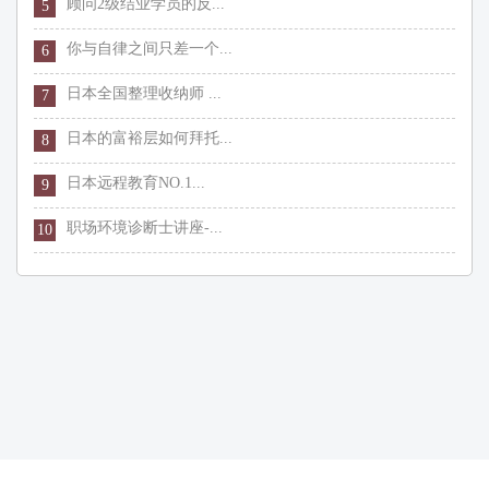
顾问2级结业学员的反...
5
你与自律之间只差一个...
6
日本全国整理收纳师 ...
7
日本的富裕层如何拜托...
8
日本远程教育NO.1...
9
职场环境诊断士讲座-...
10