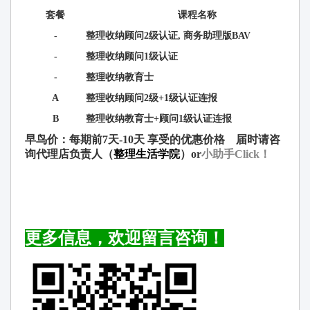
套餐
课
程名
称
-
整理收
纳顾问
2
级认证, 商务助理版BAV
-
整理收
纳顾问
1
级认证
-
整理收
纳
教育
士
A
整理收
纳顾问
2
级
+1
级认证连报
B
整理收
纳
教育士
+
顾问
1
级认证连报
早
鸟
价
：每期前7天-10天 享受的优惠价格 届时请咨
询代理店负责人（
整理生活
学院
）or
小助手Click！
更多信息，欢迎留言咨询！