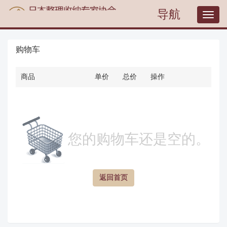
导航
T
o
g
g
购物车
l
e
n
商品
单价
总价
操作
a
v
i
g
a
您的购物车还是空的。
t
i
o
n
返回首页