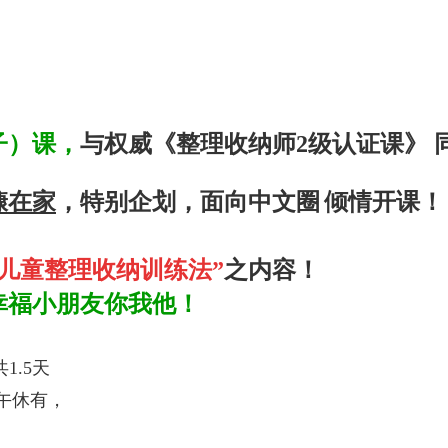
子）课，
与权威《整理收纳师
2
级认证课》
慷在家
，特别企划，面向中文圈
倾情开课！
儿童整理收纳训练法”
之内容！
幸福小朋友你我他！
.5天
30 午休有，