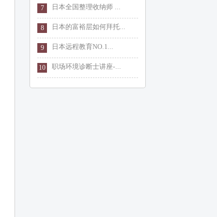
日本全国整理收纳师 ...
7
日本的富裕层如何拜托...
8
日本远程教育NO.1...
9
职场环境诊断士讲座-...
10