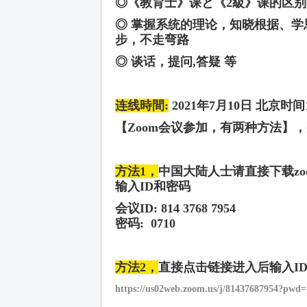
◎《教育士》课と《
2
級》课的区别
◎
掌握系统的理论，知晓根据、学
步，不走弯路
◎
谈话，提问
,
答疑 等
连线時間
:
2021
年
7
月
10
日 北京时间
【
Zoom
会议参加，有两种方法】，
方法
1
，
中国大陆人士请直接下载
z
输入
ID
和密码
会议
ID: 814 3768 7954
密码
:
0710
方法
2
，
直接点击链接进入后输入
I
https://us02web.zoom.us/j/81437687954?p