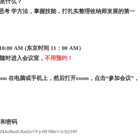
是什么？
思考 学方法，掌握技能，打扎实整理收纳师发展的第一
10:00 AM (东京时间 11：00 AM）
随时进入会议室，
不用预约！
oom
在电脑或手机上，然后打开
zoom
，点击“参加会议”，
D
和密码
wd=ZkhrRndLRnd2eVFjci9FMllvV3c5QT09