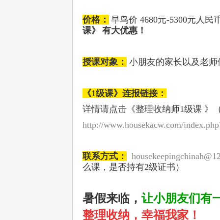
价格：
早鸟价 4680元-5300元人
课》
有大优惠！
授课对象：
小朋友的家长以及老师
《
1
级课》连报链接：
详情请点击《整理收纳师1级课 》
http://www.housekacw.com/index.php?
联系方式：
housekeepingchinah@1
么课，是否持有2级证书）
暑假来临，
让小朋友们有
整理收纳，幸福我家！