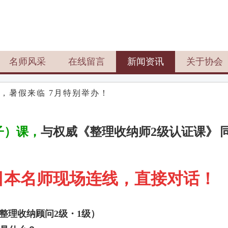
名师风采
在线留言
新闻资讯
关于协会
，暑假来临 7月特别举办！
子）课，
与权威《整理收纳师
2
级认证课》
日本名师
现场连线，
直接对话
！
整理收纳顾问
2
级
・
1
级）