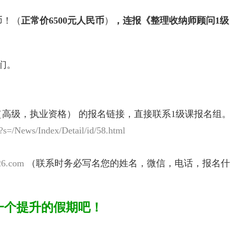
民币！（
正常价
6500
元人民币
）
，连报《整理收纳师顾问
1
级
们。
（高级，执业资格） 的报名链接，直接联系1级课报名组
s=/News/Index/Detail/id/58.html
26.com
（联系时务必写名您的姓名，微信，电话，报名什
一个提升的假期吧！