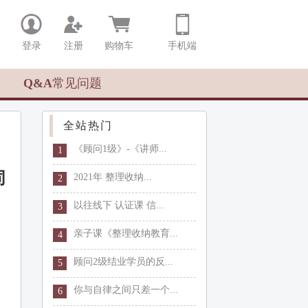
登录
注册
购物车
手机端
Q&A常见问题
全站热门
《顾问1级》-《讲师...
1
同
2021年 整理收纳...
2
以往线下 认证课 信...
3
亲子课《整理收纳教育...
4
顾问2级结业学员的反...
5
你与自律之间只差一个...
6