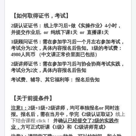
【如何取得
证书，考试
】
2级认证证书： 线上学习后+做《实操作业》4小时，
并提交作业后, or 纯线下课1天 or 直播课1天
1级顾问证书：
需在参加学习后一个月左右参加考试，
考试分为2次，具体内容报名后告知。
1
级的考
试费
：
4980
人民
币
（中文课正常价里面已包括）
2级讲师证书：
需在参加学习后与协会协商考试实践，
考试分为2次，具体内容报名后告知
考
试费、辅导、其它福利
等：
报名后告知
【关于前提条件
】
注意
1
：
2级+1级+2级讲师，均可单独报名or 同时连
报。
报名后，需在当
月中，学
完《
2
级
认证
取
证
》
线上
下结合
课
程 click！
并确
认
已
经
提交了
2
级
的
实
践作
业
，
方可正式听课
《
1
级
》和《2级讲师育成》