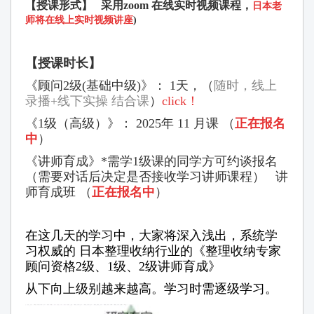
【授课形式】
采用zoom 在线实时视频课程，
日本老
师
将在
线
上
实时视频讲
座
)
【授课时长】
《顾问2
级
(
基
础
中
级
)》
：
1天，
（
随时，
线
上
录
播+线下实操 结合课
）
click！
《1级（高级）》： 2025年 11 月课 （
正在报名
中
）
《讲师育成》*需学1级课的同学方可约谈报名
（需要对话后决定是否接收学习讲师课程） 讲
师育成班 （
正在
报
名中
）
在这几天的学习中，大家将
深入浅出，系
统
学
习权
威的
日本整理收
纳
行
业
的《整理收
纳专
家
顾问资
格
2
级
、
1
级
、
2
级讲师
育成》
从下向上级别越来越高。学习时需逐级学习。