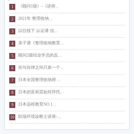
《顾问1级》-《讲师...
1
2021年 整理收纳...
2
以往线下 认证课 信...
3
亲子课《整理收纳教育...
4
顾问2级结业学员的反...
5
你与自律之间只差一个...
6
日本全国整理收纳师 ...
7
日本的富裕层如何拜托...
8
日本远程教育NO.1...
9
职场环境诊断士讲座-...
10