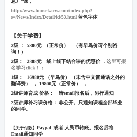
息》”课，
http://www.housekacw.com/index.php?
s=/News/Index/Detail/id/53.html
蓝色字体
【关于学费】
2级 ： 5800元 （
正常价）
（有早鸟价请个别咨
询！）
2级： 2888元
线上线下结合课的优惠价 ，
这里可报
名学习click！
：
1级：
16980
元
（
早鸟价）
（未含中文普通话之外的
翻译费） ， 19800元（
正常价）
，
2级讲师育成 价格： 请email报名后，另行通知
2级讲师补习课价格： 非公开。只通知课程全部毕业
的同学。
Paypal 或者 人民币转账。报名后将
【关于付款】
Email通知同学