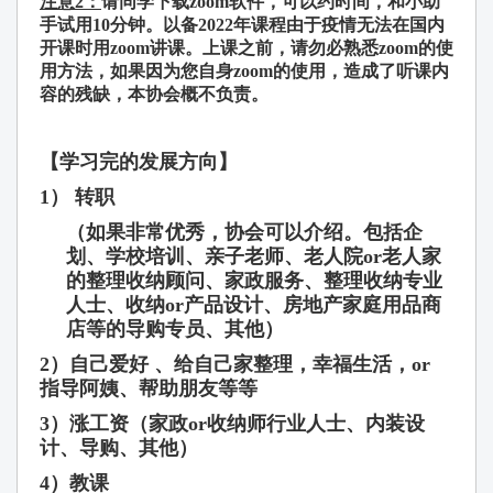
注意
2
：
请
同学下
载
zoom
软
件，可以
约时间
，和小助
手
试
用
10
分
钟
。
以
备
2022
年
课
程由于疫情无法在国内
开
课时
用
zoom
讲课
。
上
课
之前，
请
勿必熟悉
zoom
的使
用方法
，如果因
为
您自身
zoom
的使用，造成了听
课
内
容的残缺，本
协
会概不
负责
。
【学
习
完的
发
展方向】
1） 转职
（如果非常优秀，协会可以介绍。包括企
划、学校培训、亲子老师、老人院or老人家
的整理收纳顾问、家政服务、整理收纳专业
人士、收纳or产品设计、房地产家庭用品商
店等的导购专员、其他）
2）自己爱好 、给自己家整理，幸福生活，or
指导阿姨、帮助朋友等等
3）涨工资（家政or收纳师行业人士、内装设
计、导购、其他）
4）教课