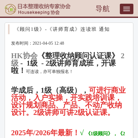
导航
T
o
g
g
《顾问1级》-《讲师育成》连读班 通知
l
e
发布时间：2021-04-05 12:48
n
a
HK协会
《整理收纳顾问认证课》
2
v
级
- 1级 - 2级讲师育成班，开课
i
啦！
g
可连读，亦可单独报名！
a
t
学成后，1级（高
级）
，
可
进
行商
业
i
o
活
动
，入
户实
操，开实践
培
训课
，
n
设计规
划商品、
产
品、不
动产
收
纳
设计
。2级讲师可讲2级认证课。
2025年/2026年最新！
√
《
1
级顾问
》，《
2