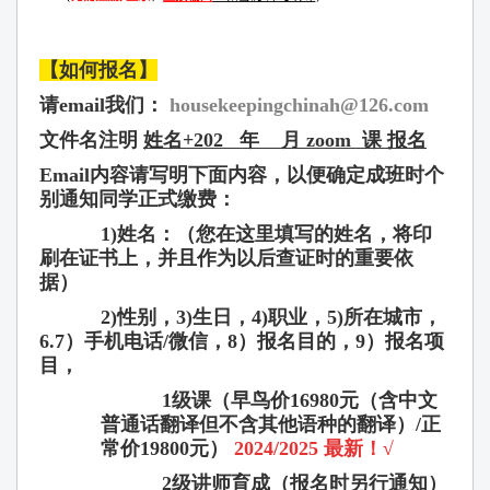
【如何
报
名】
请email我们：
housekeepingchinah@126.com
文件名注明
姓名
+
202
年 月 zoom 课
报
名
Email
内容
请
写明下面内容，以便确定成班
时
个
别
通知同学正式
缴费
：
1)姓名：
（
您在
这
里填写的姓名，将印
刷在
证书
上，并且作
为
以后
查证时
的重要依
据
）
2)性
别，
3)生日，
4)职业，
5)所在城市，
6.7）手机
电话
/
微信，
8）报
名目的，
9）报
名
项
目，
1
级课
（早
鸟
价
16980
元（含中文
普通话翻译但不含其他语种的翻译）
/
正
常价
19800
元）
2024/2025 最新！
√
2
级讲师
育成（
报名时另行通知
）