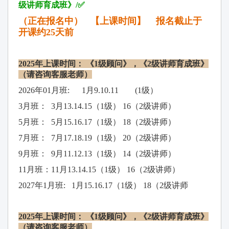
级讲师
育成班
》/
✅
（正在报
名中）
【上课时间】 报名截止于
开课约25天前
202
5
年上
课时间
：
《
1
级顾问
》，《
2
级讲师
育成班
》
（请咨询客服老师）
2026年01月班: 1月9.10.11 (1级）
3
月班：
3
月
13.14.15
（
1
级）
16
（
2
级讲师）
5
月班：
5
月
15.16.17
（
1
级）
18
（
2
级讲师）
7
月班：
7
月
17.18.19
（
1
级）
20
（
2
级讲师）
9
月班：
9
月
11.12.13
（
1
级）
14
（
2
级讲师）
11
月班：
11
月
13.14.15
（
1
级）
16
（
2
级讲师）
2027年1月班: 1月15.16.17（1级） 18（2级讲师
202
5
年上
课时间
：
《
1
级顾问
》，《
2
级讲师
育成班
》
（请咨询客服老师）