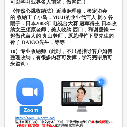
可以学习业界名人前辈，做网红！
《怦然心跳收纳法》近藤麻理惠，检定协会
的 收纳王子小岛，MUJI的企业代言人 梶ヶ谷
陽子，日本
2003
年
电视台大赛 冠军得主 日本收
纳女王须原老师，美人收纳 西口，和谢霆锋 一
起做代言人的
丸山老师，原总理竹下登先生的
孙子 DAIGO先生，等等
10）专业收纳师（此时，不只是指导客户如何
整理收纳，有很多内容可发挥，学习完毕后可
来咨询）