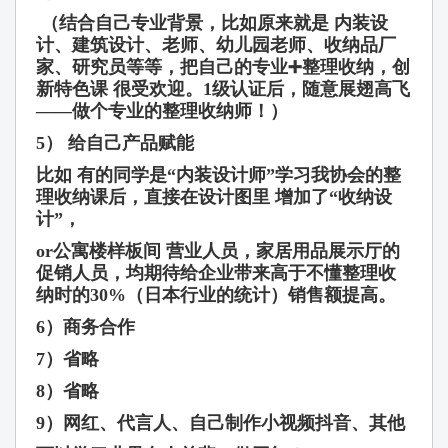
（结合自己专业背景，比如原来就是 内装设
计、建筑设计、老师、幼儿园老师、收纳品厂
家、研究员等等，把自己的专业➕整理收纳，创
新特色课 很受欢迎。1级认证后，随意展翅高飞
——做个专业的整理收纳师！）
5
）
给
自己
产
品
赋
能
比如 有的同学是“内装设计师”学习我协会的整
理收纳课后，直接在设计图里 增加了“收纳设
计”，
or公寓楼样板间 营业人员，家居用品展示厅的
促销人员，均期待给企业带来高于不懂整理收
纳时的30%（日本行业的统计）销售额提高。
6
）商
务
合作
7
）省略
8）省略
9
）网
红
、代言人、自己制作小
视频
抖音、其他