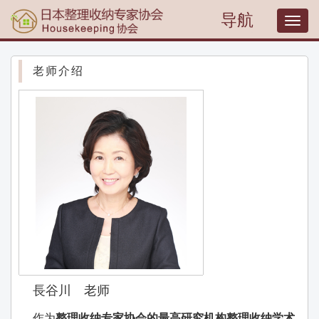
导航
T
o
g
g
老师介绍
l
e
n
a
v
i
g
a
t
i
o
n
長谷川 老师
作为
整理收纳专家协会的最高研究机构整理收纳学术