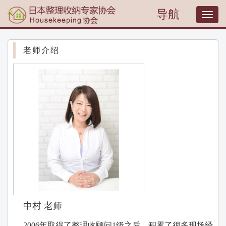
导航
T
o
g
g
老师介绍
l
e
n
a
v
i
g
a
t
i
o
n
中村 老师
2006年取得了整理收顾问1级之后，积累了很多现场经