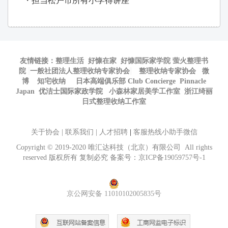
・担当松户市所有小学得讲座
友情链接：
整理生活
好慷在家
好慷国际家学院
萤火整理书
院
一般社团法人整理收纳专家协会
整理收纳专家协会
微
博
知宅收纳
日本高端俱乐部 Club Concierge
Pinnacle
Japan
优洁士国际家政学院
小森林家居美学工作室
浙江绮丽
日式整理收纳工作室
关于协会
|
联系我们
|
人才招聘
|
客服热线小助手微信
Copyright © 2019-2020 唯汇达科技（北京）有限公司 All rights
reserved 版权所有 复制必究 备案号：
京ICP备19059757号-1
京公网安备 11010102005835号