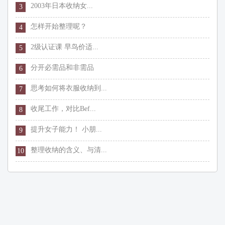
2003年日本收纳女...
3
怎样开始整理呢？
4
2级认证课 早鸟价适...
5
分开必需品和非需品
6
思考如何将衣服收纳到...
7
收尾工作，对比Bef...
8
提升女子能力！ 小朋...
9
整理收纳的含义、与清...
10