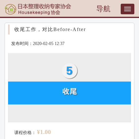
导航
T
o
g
g
收尾工作，对比Before-After
l
e
发布时间：2020-02-05 12:37
n
a
v
i
g
a
t
i
o
n
¥1.00
课程价格：