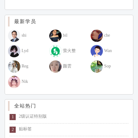
最新学员
shi
bil
che
Lyd
萤火整
Wan
Reg
颜雲
Sop
Nik
全站热门
2级认证特别版
1
贴标签
2