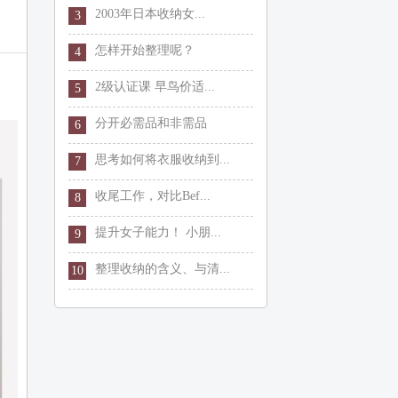
2003年日本收纳女...
3
怎样开始整理呢？
4
2级认证课 早鸟价适...
5
分开必需品和非需品
6
思考如何将衣服收纳到...
7
收尾工作，对比Bef...
8
提升女子能力！ 小朋...
9
整理收纳的含义、与清...
10