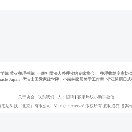
家学院
萤火整理书院
一般社团法人整理收纳专家协会
整理收纳专家协
nacle Japan
优洁士国际家政学院
小森林家居美学工作室
浙江绮丽日式
关于协会
|
联系我们
|
人才招聘
|
客服热线小助手微信
2020 唯汇达科技（北京）有限公司 All rights reserved 版权所有 复制必究 备
京公网安备 11010102005835号