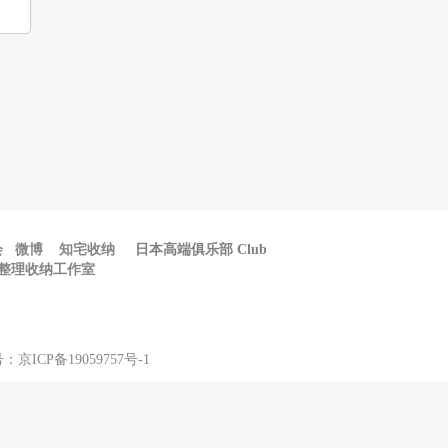
会
微博
知宅收纳
日本高端俱乐部 Club
整理收纳工作室
案号：
京ICP备19059757号-1